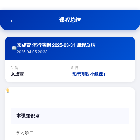
跳
至
内
‹
课程总结
容
来成萱 流行演唱 2025-03-31 课程总结
2025-04-05 20:38
学员
科目
来成萱
流行演唱 小组课1
本课知识点
学习歌曲