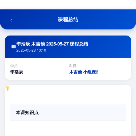
跳
至
内
‹
课程总结
容
李浩辰 木吉他 2025-05-27 课程总结
2025-05-28 13:10
学员
科目
李浩辰
木吉他 小组课2
本课知识点
.