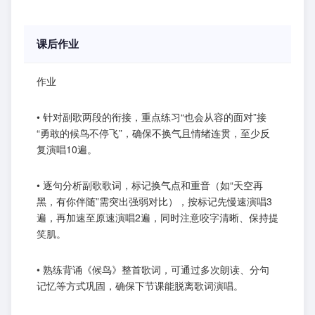
课后作业
作业
• 针对副歌两段的衔接，重点练习“也会从容的面对”接
“勇敢的候鸟不停飞”，确保不换气且情绪连贯，至少反
复演唱10遍。
• 逐句分析副歌歌词，标记换气点和重音（如“天空再
黑，有你伴随”需突出强弱对比），按标记先慢速演唱3
遍，再加速至原速演唱2遍，同时注意咬字清晰、保持提
笑肌。
• 熟练背诵《候鸟》整首歌词，可通过多次朗读、分句
记忆等方式巩固，确保下节课能脱离歌词演唱。