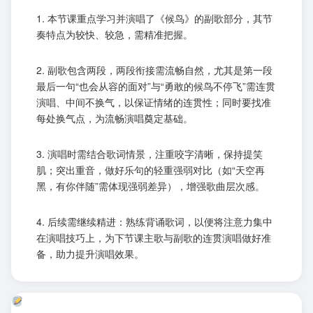
1. 本节课重点学习并演唱了《候鸟》的副歌部分，其节
奏特点为较快、较急，需精准把握。
2. 副歌包含两段，两段衔接需流畅自然，尤其是第一段
最后一句“也会从容的面对”与“勇敢的候鸟不停飞”需连贯
演唱、中间不换气，以保证情绪的连贯性；同时要找准
每处换气点，为流畅演唱奠定基础。
3. 演唱时需结合歌词情景，注重咬字清晰，保持提笑
肌；突出重音，做好乐句的轻重强弱对比（如“天空再
黑，有你伴随”需体现强弱差异），增强歌曲层次感。
4. 后续需继续精进：熟练背诵歌词，以便将注意力集中
在演唱技巧上，为下节课主歌与副歌的连贯演唱做好准
备，助力提升演唱效果。