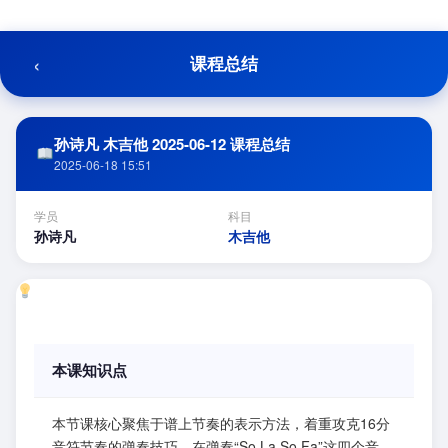
跳
至
内
‹
课程总结
容
孙诗凡 木吉他 2025-06-12 课程总结
2025-06-18 15:51
学员
科目
孙诗凡
木吉他
本课知识点
本节课核心聚焦于谱上节奏的表示方法，着重攻克16分
音符节奏的弹奏技巧。在弹奏“So La So Fa”这四个音