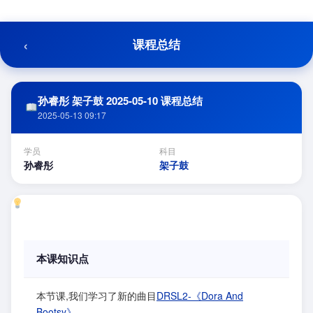
跳
至
内
‹
课程总结
容
孙睿彤 架子鼓 2025-05-10 课程总结
2025-05-13 09:17
学员
科目
孙睿彤
架子鼓
本课知识点
本节课,我们学习了新的曲目
DRSL2-《Dora And
Bootsy》