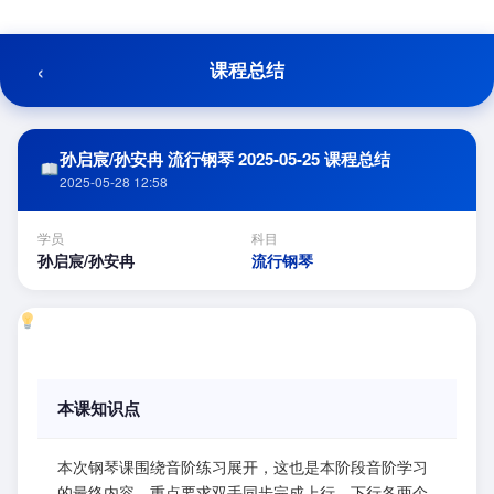
跳
至
内
‹
课程总结
容
孙启宸/孙安冉 流行钢琴 2025-05-25 课程总结
2025-05-28 12:58
学员
科目
孙启宸/孙安冉
流行钢琴
本课知识点
本次钢琴课围绕音阶练习展开，这也是本阶段音阶学习
的最终内容。重点要求双手同步完成上行、下行各两个