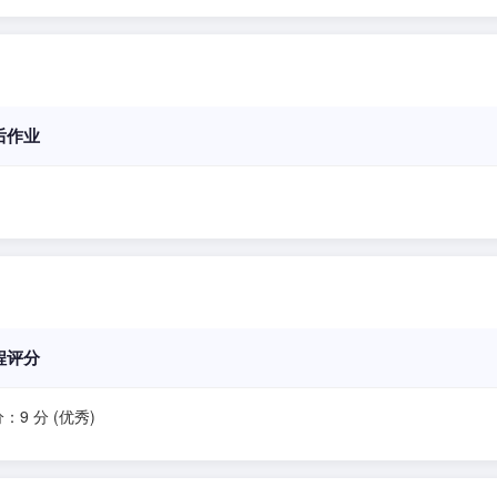
后作业
程评分
：9 分 (优秀)