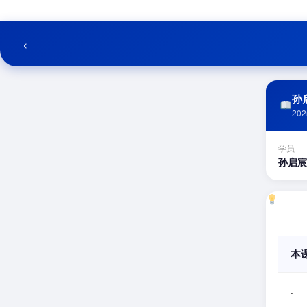
跳
至
内
‹
容
孙启
202
学员
孙启宸
本
.