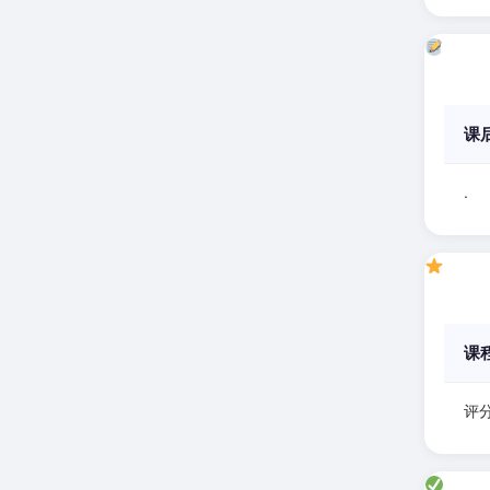
课
.
课
评分