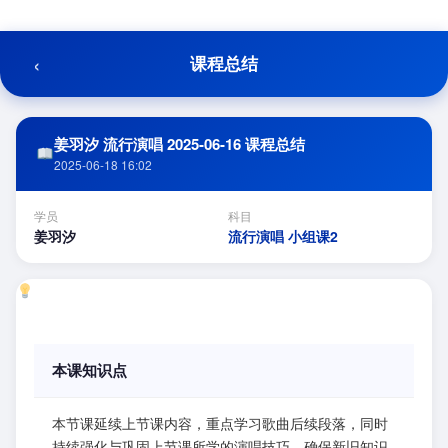
跳
至
内
‹
课程总结
容
姜羽汐 流行演唱 2025-06-16 课程总结
2025-06-18 16:02
学员
科目
姜羽汐
流行演唱 小组课2
本课知识点
本节课延续上节课内容，重点学习歌曲后续段落，同时
持续强化与巩固上节课所学的演唱技巧，确保新旧知识