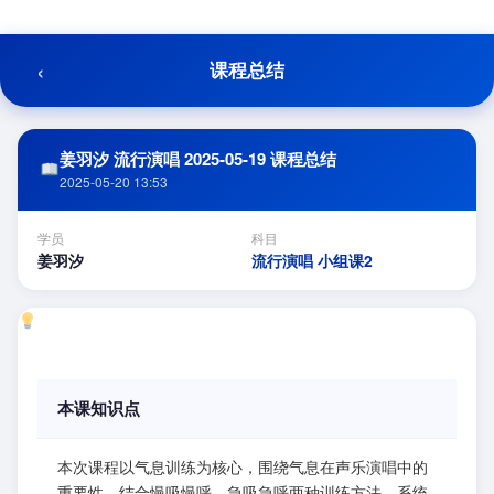
跳
至
内
‹
课程总结
容
姜羽汐 流行演唱 2025-05-19 课程总结
2025-05-20 13:53
学员
科目
姜羽汐
流行演唱 小组课2
本课知识点
本次课程以气息训练为核心，围绕气息在声乐演唱中的
重要性，结合慢吸慢呼、急吸急呼两种训练方法，系统