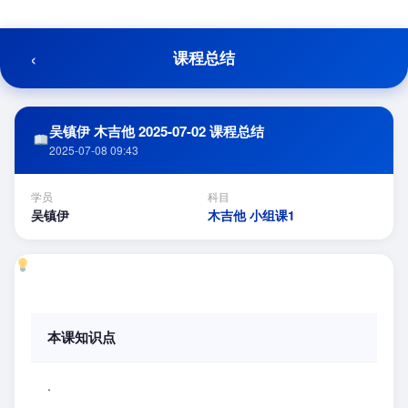
跳
至
内
‹
课程总结
容
吴镇伊 木吉他 2025-07-02 课程总结
2025-07-08 09:43
学员
科目
吴镇伊
木吉他 小组课1
本课知识点
.