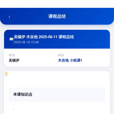
跳
至
内
‹
课程总结
容
吴镇伊 木吉他 2025-06-11 课程总结
2025-06-18 15:48
学员
科目
吴镇伊
木吉他 小组课1
本课知识点
.