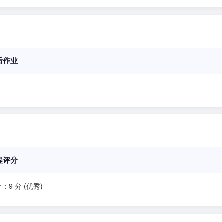
后作业
程评分
：9 分 (优秀)