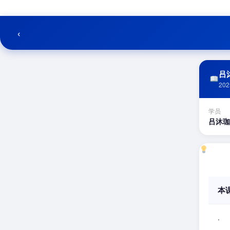
跳
至
内
‹
容
吕沐
202
学员
吕沐珈
本
.