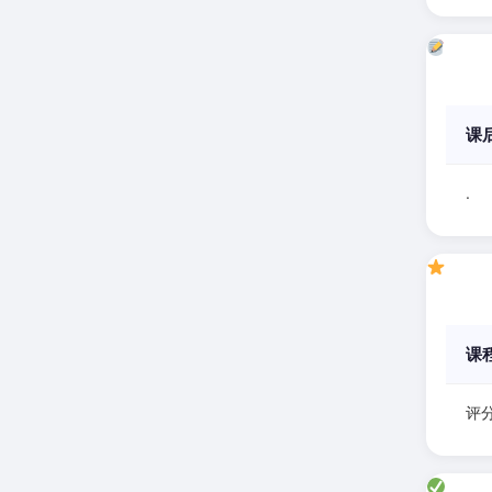
课
.
课
评分