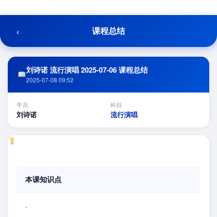
跳
至
内
‹
课程总结
容
刘诗诺 流行演唱 2025-07-06 课程总结
2025-07-08 09:52
学员
科目
刘诗诺
流行演唱
本课知识点
.