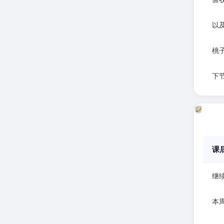
以
桃
下
课
继
本