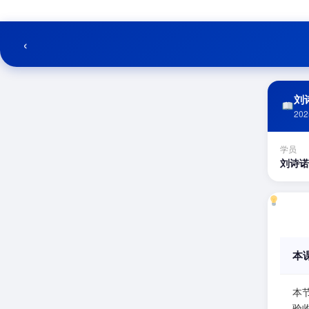
跳
至
内
‹
容
刘诗
202
学员
刘诗诺
本
本
验