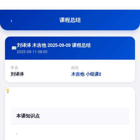
跳
至
内
‹
课程总结
容
刘译泽 木吉他 2025-09-09 课程总结
2025-09-11 08:00
学员
科目
刘译泽
木吉他 小组课2
本课知识点
.