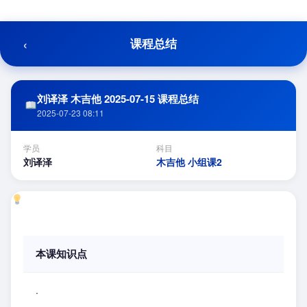
跳
至
内
‹
课程总结
容
刘译泽 木吉他 2025-07-15 课程总结
2025-07-23 08:11
学员
科目
刘译泽
木吉他 小组课2
本课知识点
.