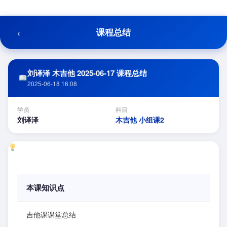
跳
至
内
‹
课程总结
容
刘译泽 木吉他 2025-06-17 课程总结
2025-06-18 16:08
学员
科目
刘译泽
木吉他 小组课2
本课知识点
吉他课课堂总结