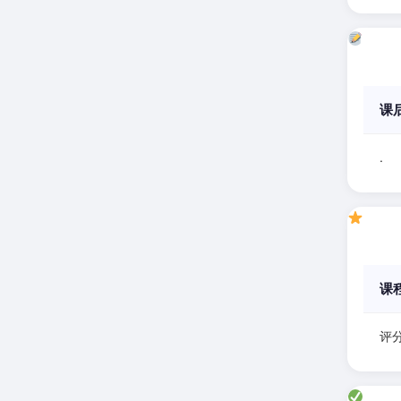
课
.
课
评分