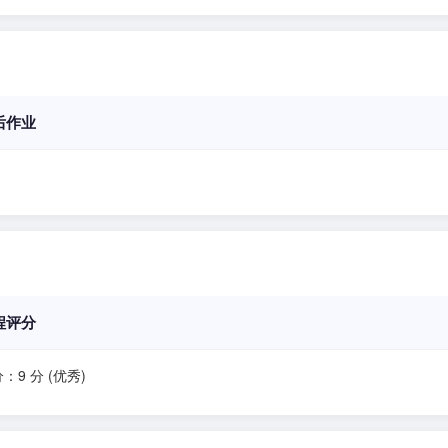
后作业
程评分
：9 分 (优秀)