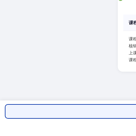
课
课
核
上课
课