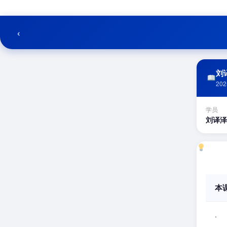
跳
至
内
‹
容
刘译
202
学员
刘译泽
本
.