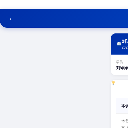
跳
至
内
‹
容
刘译
202
学员
刘译泽
本
本
在