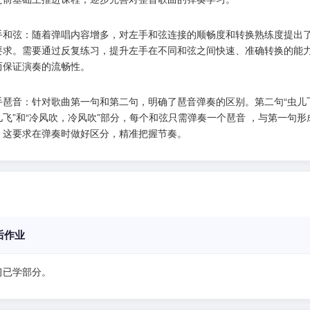
手和弦：随着弹唱内容增多，对左手和弦连接的顺畅度和转换熟练度提出
要求。需要通过反复练习，提升左手在不同和弦之间快速、准确转换的能
而保证演奏的流畅性。
手琶音：针对歌曲第一句和第二句，明确了琶音弹奏的区别。第二句“虫儿
儿飞”和“冷风吹，冷风吹”部分，每个和弦只需弹奏一个琶音 ，与第一句形
，这要求在弹奏时做好区分，精准把握节奏。
后作业
习已学部分。