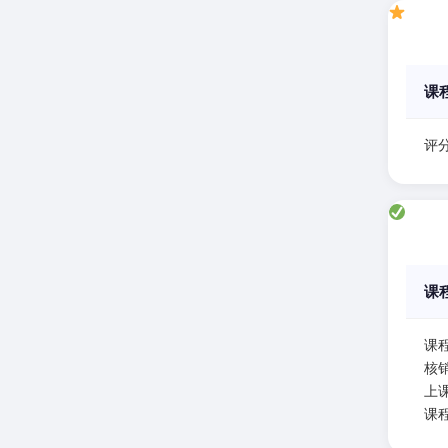
课
评分
课
课
核
上课
课