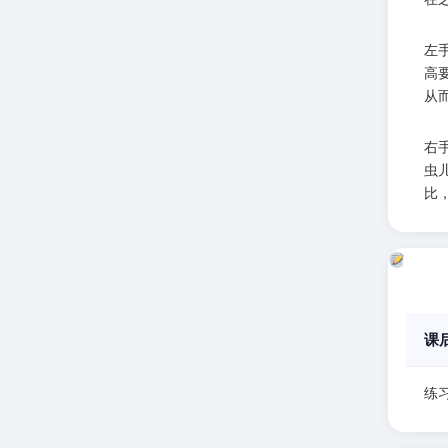
左
高
从
右
虫
比
课
练