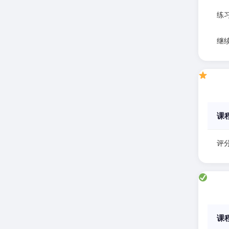
练
继
课
评分
课