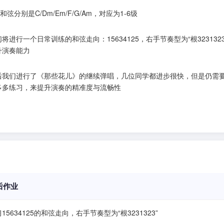
和弦分别是C/Dm/Em/F/G/Am，对应为1-6级
将进行一个日常训练的和弦走向：15634125，右手节奏型为“根3231323
升演奏能力
后我们进行了《那些花儿》的继续弹唱，几位同学都进步很快，但是仍需
多多练习，来提升演奏的精准度与流畅性
后作业
15634125的和弦走向，右手节奏型为“根3231323”