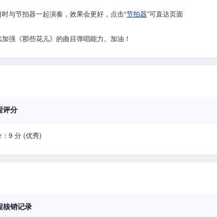
习时与节拍器一起演奏，效果会更好，点击“
节拍器
”可直达页面
续加强《那些花儿》的曲目弹唱能力。加油！
程评分
：9 分 (优秀)
程核销记录