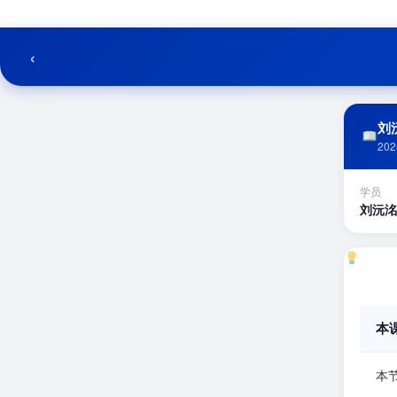
跳
至
内
‹
容
刘沅
202
学员
刘沅洺
本
本