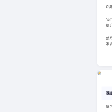
C调
我们
提
然
家
课
练习