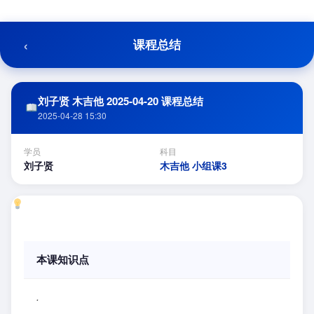
跳
至
内
‹
课程总结
容
刘子贤 木吉他 2025-04-20 课程总结
2025-04-28 15:30
学员
科目
刘子贤
木吉他 小组课3
本课知识点
.