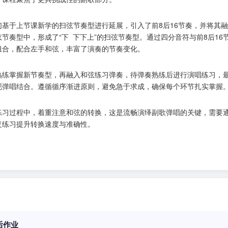
们基于上节课新学的扫弦节奏型进行延展，引入了前8后16节奏，并将其
弦节奏型中，形成了“下 下下上”的扫弦节奏型。通过四分音符与前8后16
组合，配合左手和弦，丰富了演奏的节奏变化。
熟练掌握新节奏型，再融入和弦练习弹奏，待弹奏熟练后进行演唱练习，
现弹唱结合。遵循循序渐进原则，避免急于求成，确保每个环节扎实掌握
练习过程中，着重注意和弦的转换，这是流畅演绎副歌弹唱的关键，需要
复练习提升转换速度与准确性。
后作业