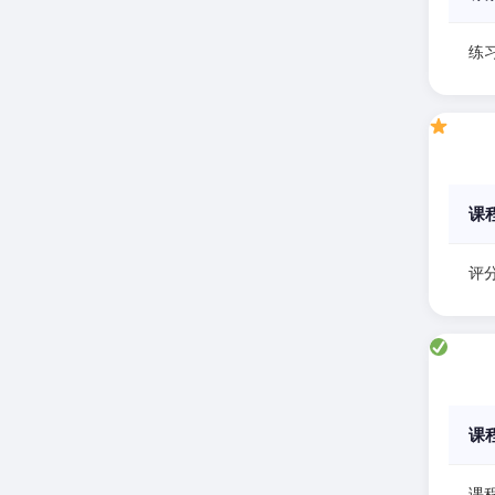
练
课
评分
课
课