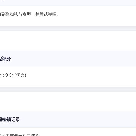
习副歌扫弦节奏型，并尝试弹唱。
程评分
：9 分 (优秀)
程核销记录
程：木吉他一对二课程