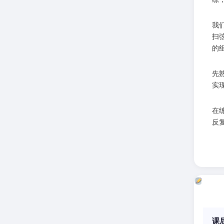
我
扫
的
先
实
在
反
课