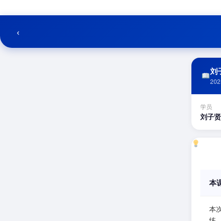
跳
至
内
‹
容
刘子
202
学员
刘子贤
本
本
练