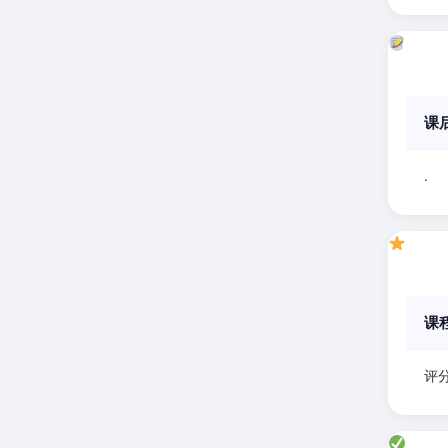
课
.
课
评分