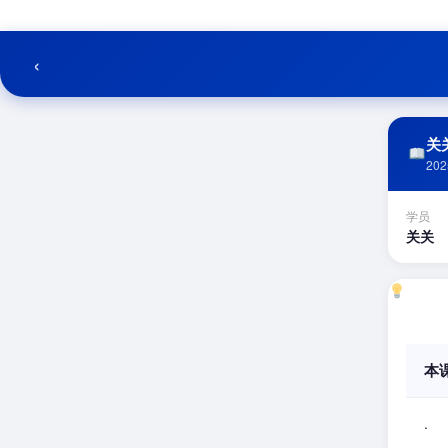
跳
至
内
‹
容
关关
202
学员
关关
本
.