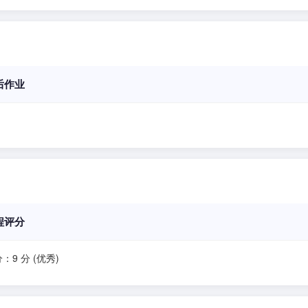
后作业
程评分
：9 分 (优秀)