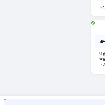
评分
课
课
核
上课