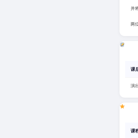
并
两
课
演
课