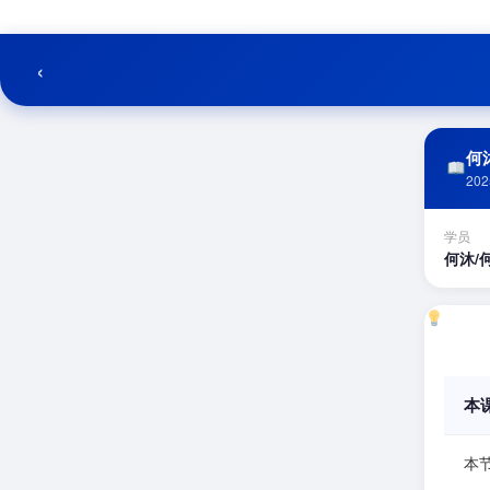
跳
至
内
‹
容
何沐
202
学员
何沐/
本
本