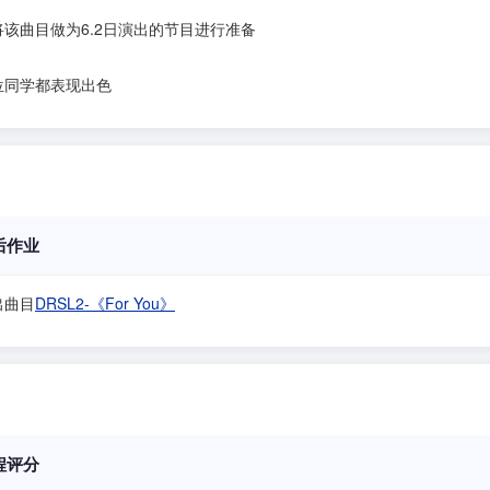
将该曲目做为6.2日演出的节目进行准备
位同学都表现出色
后作业
出曲目
DRSL2-《For You》
程评分