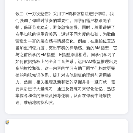
歌曲《一万次悲伤》采用了E调和弦指法进行弹唱。我
们强调了弹唱时节奏的重要性。同学们需严格跟随节
拍，保证节奏稳定，避免忽快忽慢。同时，着重讲解了
右手扫弦的轻重音关系，通过不同力度的扫弦，为歌曲
营造出丰富的层次感与情感变化。例如，在重拍位置适
当加重扫弦力度，突出节奏的律动感。新的AM指型，它
与之前所学的EM指型、E指型原理相通。同学们学习了
如何依据指板上的全音半音关系，运用AM指型推理出更
多的横按和弦。这一内容的学习有助于同学们构建更完
整的和弦知识体系，提升对吉他指板的理解与运用能
力。然而，相关推理及新和弦的掌握并非一蹴而就，需
要课后进行大量练习，通过反复练习来强化记忆，熟练
掌握各和弦的按法及推导逻辑，从而在弹奏中能够快
速、准确地转换和弦。