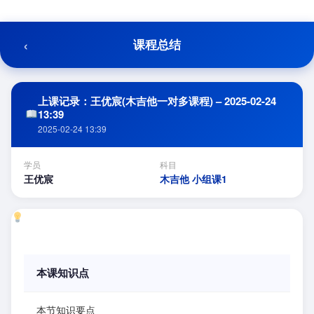
跳
至
内
‹
课程总结
容
上课记录：王优宸(木吉他一对多课程) – 2025-02-24
13:39
2025-02-24 13:39
学员
科目
王优宸
木吉他 小组课1
本课知识点
本节知识要点