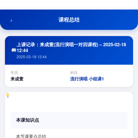
跳
至
内
‹
课程总结
容
上课记录：来成萱(流行演唱一对四课程) – 2025-02-18
12:44
2025-02-18 12:44
学员
科目
来成萱
流行演唱 小组课1
本课知识点
本节课要点总结