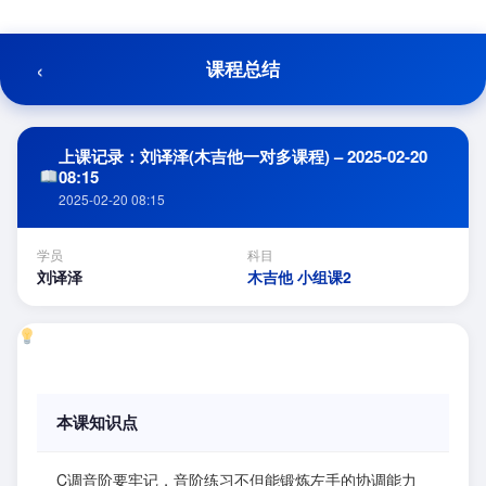
跳
至
内
‹
课程总结
容
上课记录：刘译泽(木吉他一对多课程) – 2025-02-20
08:15
2025-02-20 08:15
学员
科目
刘译泽
木吉他 小组课2
本课知识点
C调音阶要牢记，音阶练习不但能锻炼左手的协调能力