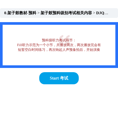
跳
至
0.架子鼓教材-预科
架子鼓预科级别考试相关内容
DJQ0-TL-鼓预科Fill听力
内
容
预科级听力考试环节：
Fill听力示范为一个小节，共播放两次，两次播放完会有
短暂空白时间练习，再次响起人声预备拍后，开始演奏