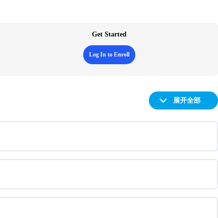
Get Started
Log In to Enroll
展开全部
章
节