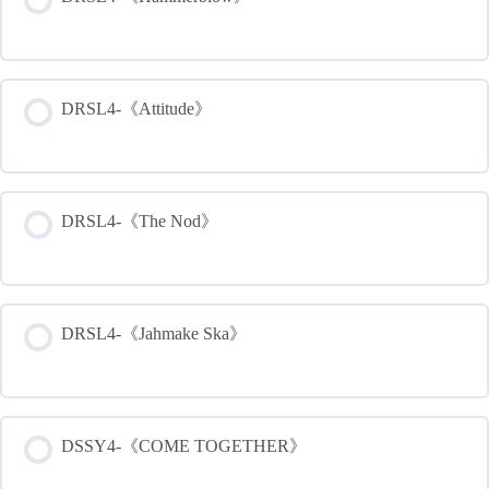
DRSL4-《Attitude》
DRSL4-《The Nod》
DRSL4-《Jahmake Ska》
DSSY4-《COME TOGETHER》