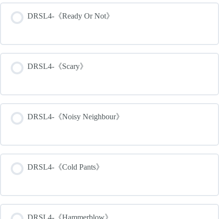
DRSL4-《Ready Or Not》
DRSL4-《Scary》
DRSL4-《Noisy Neighbour》
DRSL4-《Cold Pants》
DRSL4-《Hammerblow》