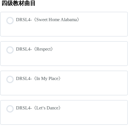
四级教材曲目
DRSL4-《Sweet Home Alabama》
DRSL4-《Respect》
DRSL4-《In My Place》
DRSL4-《Let‘s Dance》