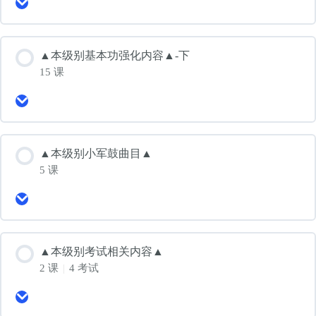
Expand
▲
本
级
别
▲本级别基本功强化内容▲-下
基
15 课
本
功
Expand
强
▲
化
本
内
级
容
别
▲本级别小军鼓曲目▲
▲-
基
上
5 课
本
功
Expand
强
▲
化
本
内
级
容
别
▲本级别考试相关内容▲
▲-
小
下
2 课
|
4 考试
军
鼓
Expand
曲
▲
目
本