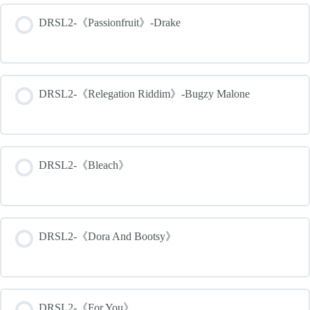
DRSL2-《Passionfruit》-Drake
DRSL2-《Relegation Riddim》-Bugzy Malone
DRSL2-《Bleach》
DRSL2-《Dora And Bootsy》
DRSL2-《For You》