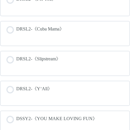
DRSL2-《Cuba Mama》
DRSL2-《Slipstream》
DRSL2-《Y‘All》
DSSY2-《YOU MAKE LOVING FUN》