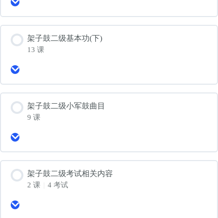
Expand
架
子
鼓
二
架子鼓二级基本功(下)
级
13 课
基
本
Expand
功
架
(上)
子
鼓
二
架子鼓二级小军鼓曲目
级
9 课
基
本
Expand
功
架
(下)
子
鼓
二
架子鼓二级考试相关内容
级
2 课
|
4 考试
小
军
Expand
鼓
架
曲
子