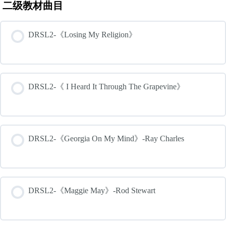
二级教材曲目
DRSL2-《Losing My Religion》
DRSL2-《 I Heard It Through The Grapevine》
DRSL2-《Georgia On My Mind》-Ray Charles
DRSL2-《Maggie May》-Rod Stewart