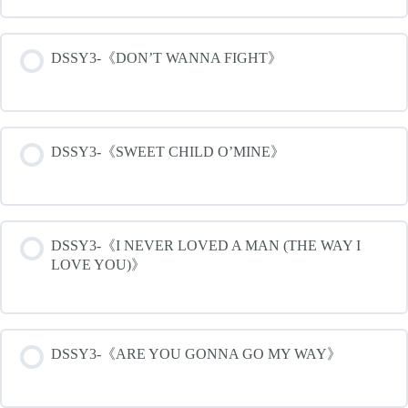
DSSY3-《DON’T WANNA FIGHT》
DSSY3-《SWEET CHILD O’MINE》
DSSY3-《I NEVER LOVED A MAN (THE WAY I
LOVE YOU)》
DSSY3-《ARE YOU GONNA GO MY WAY》