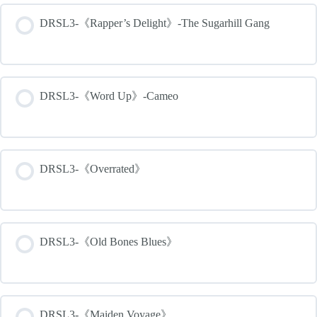
DRSL3-《Rapper’s Delight》-The Sugarhill Gang
DRSL3-《Word Up》-Cameo
DRSL3-《Overrated》
DRSL3-《Old Bones Blues》
DRSL3-《Maiden Voyage》