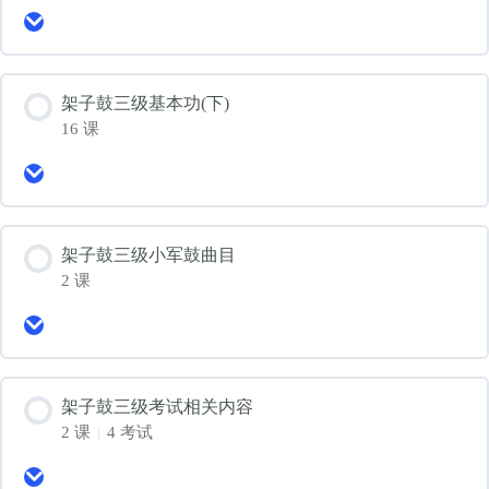
Expand
架
子
鼓
三
架子鼓三级基本功(下)
级
16 课
基
本
Expand
功
架
(上)
子
鼓
三
架子鼓三级小军鼓曲目
级
2 课
基
本
Expand
功
架
(下)
子
鼓
三
架子鼓三级考试相关内容
级
2 课
|
4 考试
小
军
Expand
鼓
架