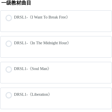
一级教材曲目
DRSL1-《I Want To Break Free》
DRSL1-《In The Midnight Hour》
DRSL1-《Soul Man》
DRSL1-《Liberation》