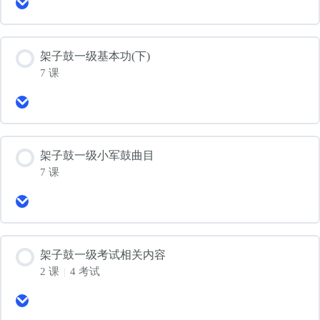
Expand
架
子
鼓
一
架子鼓一级基本功(下)
级
7 课
基
本
Expand
功
架
(上)
子
鼓
一
架子鼓一级小军鼓曲目
级
7 课
基
本
Expand
功
架
(下)
子
鼓
一
架子鼓一级考试相关内容
级
2 课
|
4 考试
小
军
Expand
鼓
架
曲
子