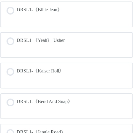
DRSL1-《Billie Jean》
DRSL1-《Yeah》-Usher
DRSL1-《Kaiser Roll》
DRSL1-《Bend And Snap》
DRSL1-《Jangle Road》