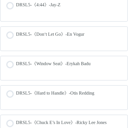
DRSL5-《4:44》-Jay-Z
DRSL5-《Don‘t Let Go》-En Vogur
DRSL5-《Window Seat》-Erykah Badu
DRSL5-《Hard to Handle》-Otis Redding
DRSL5-《Chuck E’s In Love》-Ricky Lee Jones