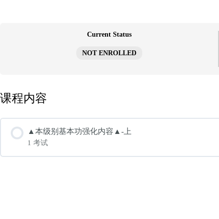
跳
至
内
容
Current Status
NOT ENROLLED
课程内容
▲本级别基本功强化内容▲-上
1 考试