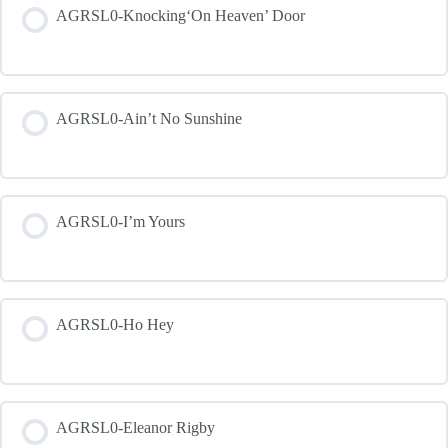
AGRSL0-Knocking‘On Heaven’ Door
AGRSL0-Ain’t No Sunshine
AGRSL0-I’m Yours
AGRSL0-Ho Hey
AGRSL0-Eleanor Rigby