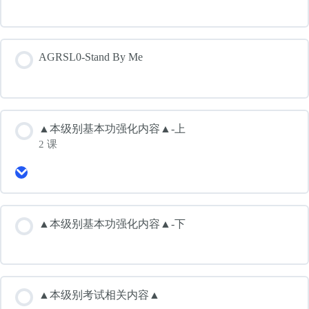
AGRSL0-Stand By Me
▲本级别基本功强化内容▲-上
2 课
Expand
▲
本
级
别
▲本级别基本功强化内容▲-下
基
本
功
强
化
内
▲本级别考试相关内容▲
容