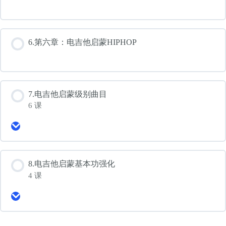
6.第六章：电吉他启蒙HIPHOP
7.电吉他启蒙级别曲目
6 课
Expand
7.
电
吉
他
8.电吉他启蒙基本功强化
启
4 课
蒙
级
Expand
别
8.
曲
电
目
吉