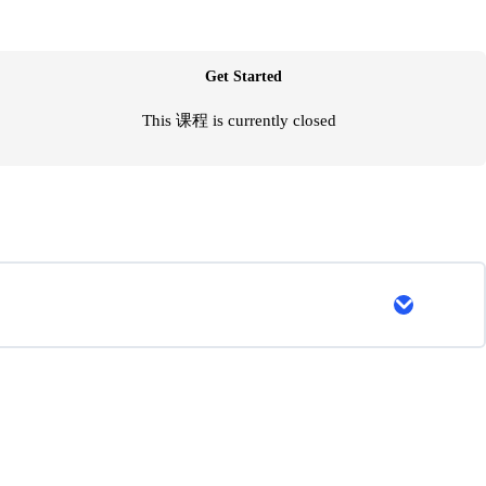
Get Started
This 课程 is currently closed
Expand
▲
本
级
别
基
本
功
强
化