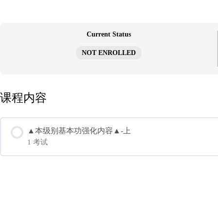
跳
至
内
容
Current Status
NOT ENROLLED
课程内容
▲本级别基本功强化内容▲-上
1 考试