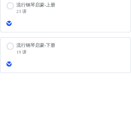
流行钢琴启蒙-上册
23 课
Expand
流
行
钢
琴
流行钢琴启蒙-下册
启
19 课
蒙-
上
Expand
册
流
行
钢
琴
启
蒙-
下
册