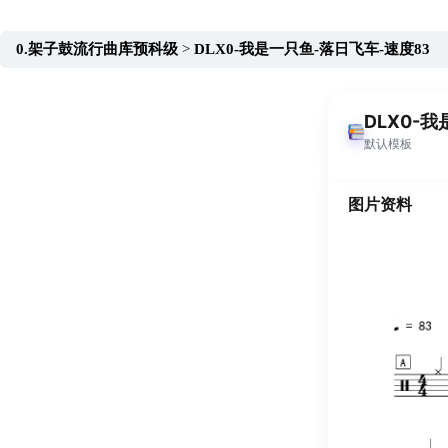
跳
至
0.架子鼓流行曲库预科级
DLX0-我是一只鱼-落日飞车-速度83
内
容
DLX0-
默认模板
图片资料