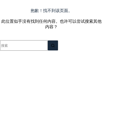
跳
至
抱歉！找不到该页面。
内
容
此位置似乎没有找到任何内容。也许可以尝试搜索其他
内容？
无
结
果