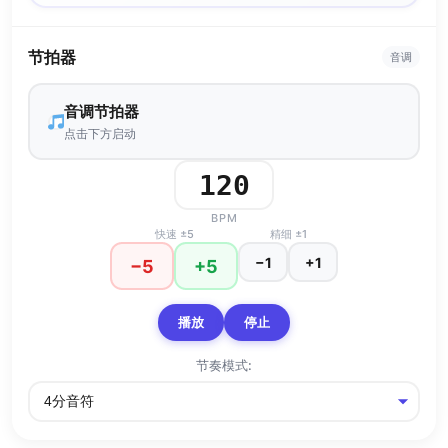
节拍器
音调
音调节拍器
点击下方启动
BPM
快速 ±5
精细 ±1
−1
+1
−5
+5
播放
停止
节奏模式: