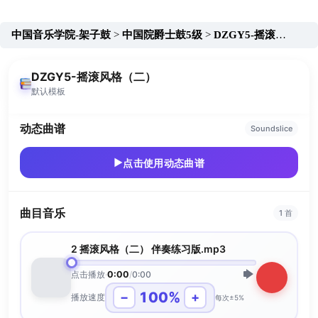
跳
至
中国音乐学院-架子鼓
中国院爵士鼓5级
DZGY5-摇滚风格（二）
内
容
DZGY5-摇滚风格（二）
默认模板
动态曲谱
Soundslice
▶
点击使用动态曲谱
曲目音乐
1 首
2 摇滚风格（二） 伴奏练习版.mp3
点击播放
·
0:00
/
0:00
100%
−
+
播放速度
每次±5%