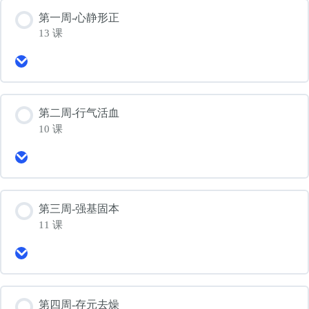
第一周-心静形正
13 课
Expand
第
一
周-
心
第二周-行气活血
静
10 课
形
正
Expand
第
二
周-
行
第三周-强基固本
气
11 课
活
血
Expand
第
三
周-
强
第四周-存元去燥