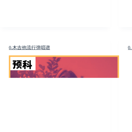
0.木吉他流行弹唱谱
0