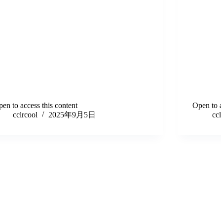
en to access this content
Open to a
cclrcool
2025年9月5日
cc