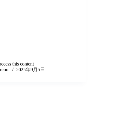
ccess this content
lrcool
2025年9月5日