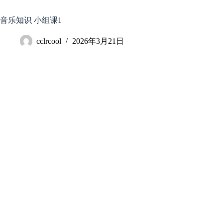
跳
至
音乐知识 小组课1
内
容
cclrcool
2026年3月21日