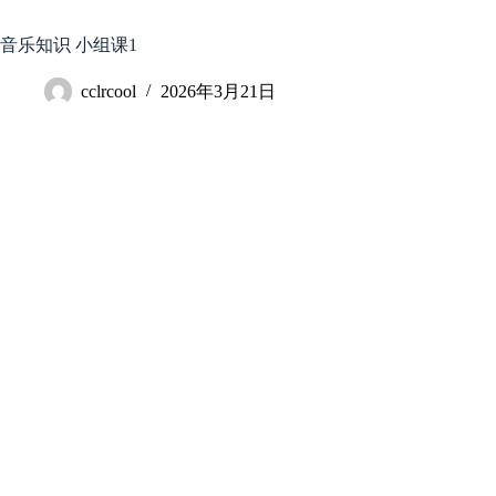
跳
至
音乐知识 小组课1
内
容
cclrcool
2026年3月21日