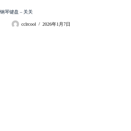
跳
至
钢琴键盘 – 关关
内
容
cclrcool
2026年1月7日