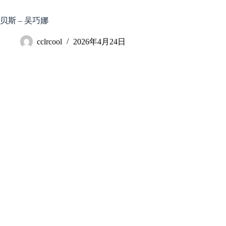
跳
至
贝斯 – 吴巧娜
内
容
cclrcool
2026年4月24日