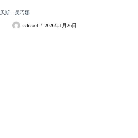
跳
至
贝斯 – 吴巧娜
内
容
cclrcool
2026年1月26日