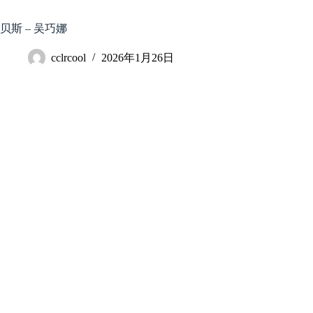
跳
至
贝斯 – 吴巧娜
内
容
cclrcool
2026年1月26日